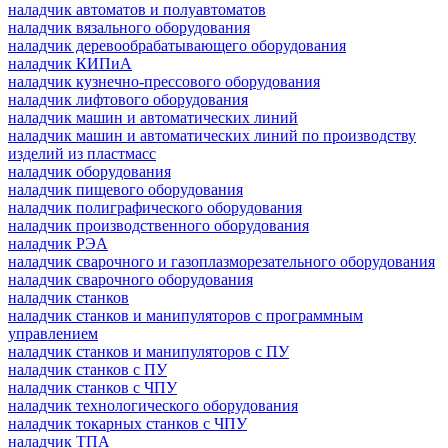
наладчик автоматов и полуавтоматов
наладчик вязального оборудования
наладчик деревообрабатывающего оборудования
наладчик КИПиА
наладчик кузнечно-прессового оборудования
наладчик лифтового оборудования
наладчик машин и автоматических линий
наладчик машин и автоматических линий по производству
изделий из пластмасс
наладчик оборудования
наладчик пищевого оборудования
наладчик полиграфического оборудования
наладчик производственного оборудования
наладчик РЭА
наладчик сварочного и газоплазморезательного оборудования
наладчик сварочного оборудования
наладчик станков
наладчик станков и манипуляторов с программным
управлением
наладчик станков и манипуляторов с ПУ
наладчик станков с ПУ
наладчик станков с ЧПУ
наладчик технологического оборудования
наладчик токарных станков с ЧПУ
наладчик ТПА