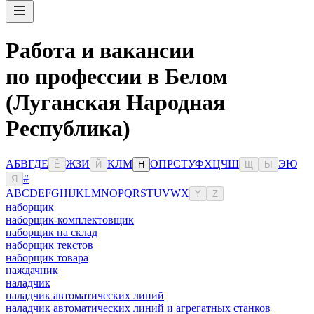
Работа и вакансии
по профессии в Белом
(Луганская Народная
Республика)
А
Б
В
Г
Д
Е
Ж
З
И
К
Л
М
О
П
Р
С
Т
У
Ф
Х
Ц
Ч
Ш
Э
Ю
Ё
Й
Н
Щ
Ы
#
Я
A
B
C
D
E
F
G
H
I
J
K
L
M
N
O
P
Q
R
S
T
U
V
W
X
Y
Z
наборщик
наборщик-комплектовщик
наборщик на склад
наборщик текстов
наборщик товара
наждачник
наладчик
наладчик автоматических линий
наладчик автоматических линий и агрегатных станков