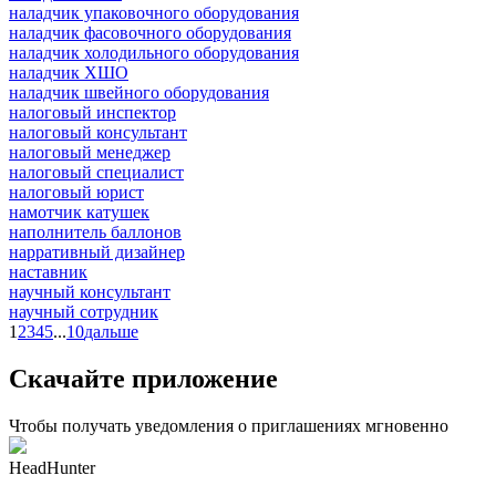
наладчик упаковочного оборудования
наладчик фасовочного оборудования
наладчик холодильного оборудования
наладчик ХШО
наладчик швейного оборудования
налоговый инспектор
налоговый консультант
налоговый менеджер
налоговый специалист
налоговый юрист
намотчик катушек
наполнитель баллонов
нарративный дизайнер
наставник
научный консультант
научный сотрудник
1
2
3
4
5
...
10
дальше
Скачайте приложение
Чтобы получать уведомления о приглашениях мгновенно
HeadHunter