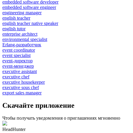
embedded software developer
embedded software engineer
engineering manager
english teacher
english teacher native speaker
english tutor
enterprise architect
environmental specialist
Erlang-разработчик
event coordinator
event specialist
event-директор
event-менеджер
executive assistant
executive chef
executive housekeeper
executive sous chef
export sales manager
Скачайте приложение
Чтобы получать уведомления о приглашениях мгновенно
HeadHunter