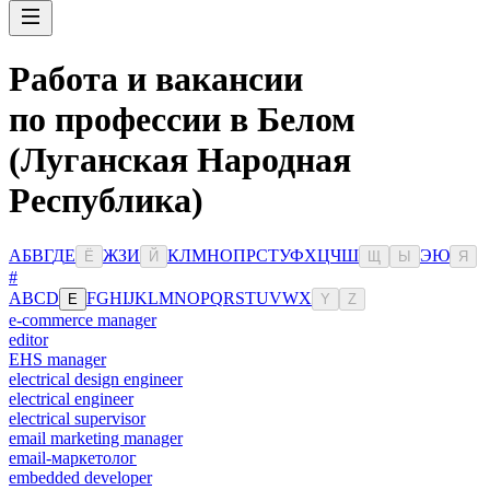
Работа и вакансии
по профессии в Белом
(Луганская Народная
Республика)
А
Б
В
Г
Д
Е
Ж
З
И
К
Л
М
Н
О
П
Р
С
Т
У
Ф
Х
Ц
Ч
Ш
Э
Ю
Ё
Й
Щ
Ы
Я
#
A
B
C
D
F
G
H
I
J
K
L
M
N
O
P
Q
R
S
T
U
V
W
X
E
Y
Z
e-commerce manager
editor
EHS manager
electrical design engineer
electrical engineer
electrical supervisor
email marketing manager
email-маркетолог
embedded developer