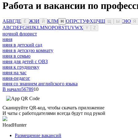
Работа и вакансии по профес
А
Б
В
Г
Д
Е
Ж
З
И
К
Л
М
О
П
Р
С
Т
У
Ф
Х
Ц
Ч
Ш
Э
Ю
Ё
Й
Н
Щ
Ы
Я
A
B
C
D
E
F
G
H
I
J
K
L
M
N
O
P
Q
R
S
T
U
V
W
X
Y
Z
ночной флорист
няня
няня в детский сад
няня в детскую комнату
няня в семью
няня для детей с ОВЗ
няня к грудничку
няня на час
няня-педагог
няня со знанием английского языка
В начало
5
6
7
8
9
10
Сканируйте QR-код, чтобы скачать приложение
И чаты с работодателями всегда будут под рукой
HeadHunter
Размещение вакансий