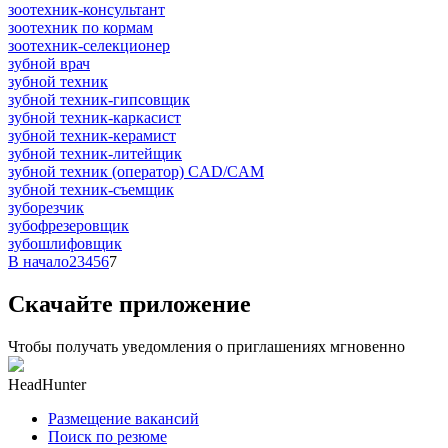
зоотехник-консультант
зоотехник по кормам
зоотехник-селекционер
зубной врач
зубной техник
зубной техник-гипсовщик
зубной техник-каркасист
зубной техник-керамист
зубной техник-литейщик
зубной техник (оператор) CAD/CAM
зубной техник-съемщик
зуборезчик
зубофрезеровщик
зубошлифовщик
В начало
2
3
4
5
6
7
Скачайте приложение
Чтобы получать уведомления о приглашениях мгновенно
HeadHunter
Размещение вакансий
Поиск по резюме