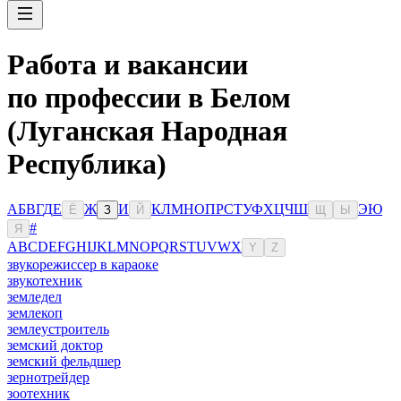
Работа и вакансии
по профессии в Белом
(Луганская Народная
Республика)
А
Б
В
Г
Д
Е
Ж
И
К
Л
М
Н
О
П
Р
С
Т
У
Ф
Х
Ц
Ч
Ш
Э
Ю
Ё
З
Й
Щ
Ы
#
Я
A
B
C
D
E
F
G
H
I
J
K
L
M
N
O
P
Q
R
S
T
U
V
W
X
Y
Z
звукорежиссер в караоке
звукотехник
земледел
землекоп
землеустроитель
земский доктор
земский фельдшер
зернотрейдер
зоотехник