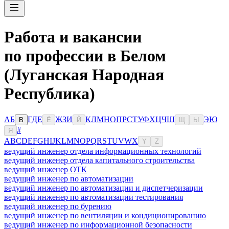
Работа и вакансии
по профессии в Белом
(Луганская Народная
Республика)
А
Б
Г
Д
Е
Ж
З
И
К
Л
М
Н
О
П
Р
С
Т
У
Ф
Х
Ц
Ч
Ш
Э
Ю
В
Ё
Й
Щ
Ы
#
Я
A
B
C
D
E
F
G
H
I
J
K
L
M
N
O
P
Q
R
S
T
U
V
W
X
Y
Z
ведущий инженер отдела информационных технологий
ведущий инженер отдела капитального строительства
ведущий инженер ОТК
ведущий инженер по автоматизации
ведущий инженер по автоматизации и диспетчеризации
ведущий инженер по автоматизации тестирования
ведущий инженер по бурению
ведущий инженер по вентиляции и кондиционированию
ведущий инженер по информационной безопасности