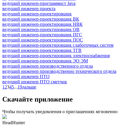
ведущий инженер-программист Java
ведущий инженер проекта
ведущий инженер-проектировщик
ведущий инженер-проектировщик ВК
ведущий инженер-проектировщик НВК
ведущий инженер-проектировщик ОВ
ведущий инженер-проектировщик ПГС
ведущий инженер-проектировщик ПОС
ведущий инженер-проектировщик слаботочных систем
ведущий инженер-проектировщик ТГВ
ведущий инженер-проектировщик электроснабжения
ведущий инженер-проектировщик ЭО ЭМ
ведущий инженер производственного отдела
ведущий инженер производственно технического отдела
ведущий инженер ПТО
ведущий инженер ПТО сметчик
1
2
3
4
5
...
19
дальше
Скачайте приложение
Чтобы получать уведомления о приглашениях мгновенно
HeadHunter