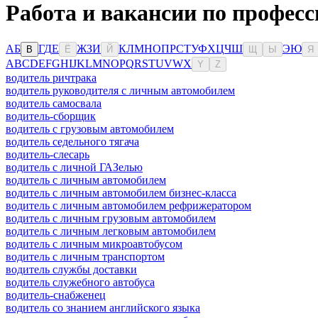
Работа и вакансии по профес
А
Б
Г
Д
Е
Ж
З
И
К
Л
М
Н
О
П
Р
С
Т
У
Ф
Х
Ц
Ч
Ш
Э
Ю
В
Ё
Й
Щ
Ы
Я
A
B
C
D
E
F
G
H
I
J
K
L
M
N
O
P
Q
R
S
T
U
V
W
X
Y
Z
водитель ричтрака
водитель руководителя с личным автомобилем
водитель самосвала
водитель-сборщик
водитель с грузовым автомобилем
водитель седельного тягача
водитель-слесарь
водитель с личной ГАЗелью
водитель с личным автомобилем
водитель с личным автомобилем бизнес-класса
водитель с личным автомобилем рефрижератором
водитель с личным грузовым автомобилем
водитель с личным легковым автомобилем
водитель с личным микроавтобусом
водитель с личным транспортом
водитель службы доставки
водитель служебного автобуса
водитель-снабженец
водитель со знанием английского языка