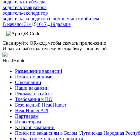
водитель штабелера
водитель эвакуатора
водитель-экспедитор
водитель-экспедитор c личным автомобилем
В начало
13
14
15
16
17
...
19
дальше
Сканируйте QR-код, чтобы скачать приложение
И чаты с работодателями всегда будут под рукой
HeadHunter
Размещение вакансий
Поиск по резюме
О компании
Наши вакансии
Реклама на сайте
Требования к ПО
Безопасный HeadHunter
HeadHunter API
Партнерам
Инвесторам
Каталог компаний
Поиск по вакансиям в Белом (Луганская Народная Респу
Сетка: соцсеть для нетворкинга