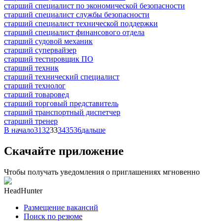
старший специалист по экономической безопасности
старший специалист службы безопасности
старший специалист технической поддержки
старший специалист финансового отдела
старший судовой механик
старший супервайзер
старший тестировщик ПО
старший техник
старший технический специалист
старший технолог
старший товаровед
старший торговый представитель
старший транспортный диспетчер
старший тренер
В начало
31
32
33
34
35
36
дальше
Скачайте приложение
Чтобы получать уведомления о приглашениях мгновенно
HeadHunter
Размещение вакансий
Поиск по резюме