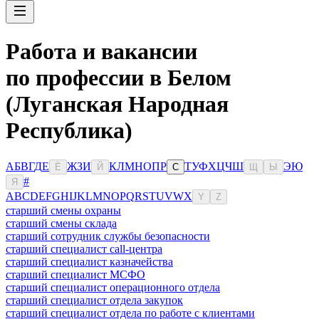
Работа и вакансии
по профессии в Белом
(Луганская Народная
Республика)
А
Б
В
Г
Д
Е
Ж
З
И
К
Л
М
Н
О
П
Р
Т
У
Ф
Х
Ц
Ч
Ш
Э
Ю
Ё
Й
С
Щ
Ы
#
Я
A
B
C
D
E
F
G
H
I
J
K
L
M
N
O
P
Q
R
S
T
U
V
W
X
Y
Z
старший смены охраны
старший смены склада
старший сотрудник службы безопасности
старший специалист call-центра
старший специалист казначейства
старший специалист МСФО
старший специалист операционного отдела
старший специалист отдела закупок
старший специалист отдела по работе с клиентами