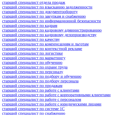
старший специалист отдела продаж
старший специалист по взысканию задолженности
старший специалист по документообороту
старший специалист по закупкам и снабжению
старший специалист по информационной безопасности
старший специалист по кадрам
старший специалист по кадровому администрированию
старший специалист по кадровому делопроизводству
старший специалист по качеству
старший специалист по компенсациям и льготам
старший специалист по контекстной рекламе
старший специалист по логистике
старший специалист по маркетингу
старший специалист по обучению
старший специалист по охране труда
старший специалист по персоналу
старший специалист по подбору и обучению
старший специалист по подбору персонала
старший специалист по продажам
старший специалист по работе с клиентами
старший специалист по работе с корпоративными клиентами
старший специалист по работе с персоналом
старший специалист по работе с юридическими лицами
старший специалист по системе 1С
старший специалист по снабжению