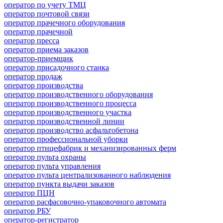
оператор по учету ТМЦ
оператор почтовой связи
оператор прачечного оборудования
оператор прачечной
оператор пресса
оператор приема заказов
оператор-приемщик
оператор присадочного станка
оператор продаж
оператор производства
оператор производственного оборудования
оператор производственного процесса
оператор производственного участка
оператор производственной линии
оператор производство асфальтобетона
оператор профессиональной уборки
оператор птицефабрик и механизированных ферм
оператор пульта охраны
оператор пульта управления
оператор пульта централизованного наблюдения
оператор пункта выдачи заказов
оператор ПЦН
оператор расфасовочно-упаковочного автомата
оператор РБУ
оператор-регистратор