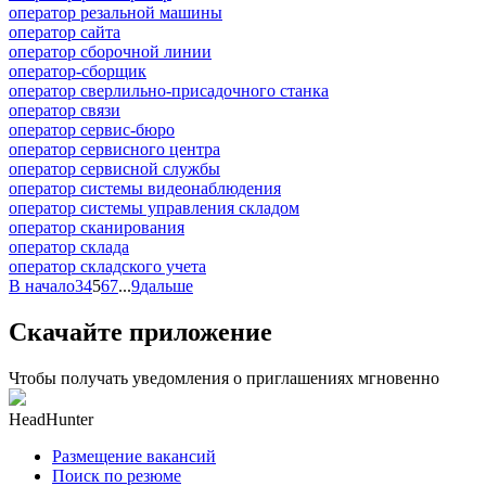
оператор резальной машины
оператор сайта
оператор сборочной линии
оператор-сборщик
оператор сверлильно-присадочного станка
оператор связи
оператор сервис-бюро
оператор сервисного центра
оператор сервисной службы
оператор системы видеонаблюдения
оператор системы управления складом
оператор сканирования
оператор склада
оператор складского учета
В начало
3
4
5
6
7
...
9
дальше
Скачайте приложение
Чтобы получать уведомления о приглашениях мгновенно
HeadHunter
Размещение вакансий
Поиск по резюме