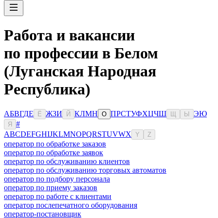
Работа и вакансии
по профессии в Белом
(Луганская Народная
Республика)
А
Б
В
Г
Д
Е
Ж
З
И
К
Л
М
Н
П
Р
С
Т
У
Ф
Х
Ц
Ч
Ш
Э
Ю
Ё
Й
О
Щ
Ы
#
Я
A
B
C
D
E
F
G
H
I
J
K
L
M
N
O
P
Q
R
S
T
U
V
W
X
Y
Z
оператор по обработке заказов
оператор по обработке заявок
оператор по обслуживанию клиентов
оператор по обслуживанию торговых автоматов
оператор по подбору персонала
оператор по приему заказов
оператор по работе с клиентами
оператор послепечатного оборудования
оператор-постановщик