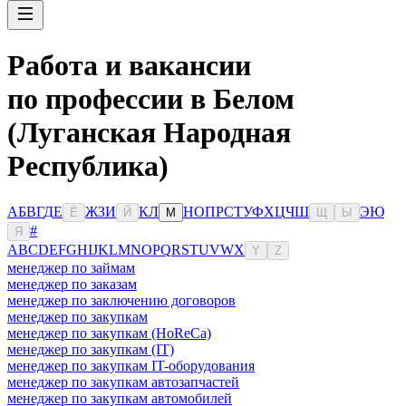
Работа и вакансии
по профессии в Белом
(Луганская Народная
Республика)
А
Б
В
Г
Д
Е
Ж
З
И
К
Л
Н
О
П
Р
С
Т
У
Ф
Х
Ц
Ч
Ш
Э
Ю
Ё
Й
М
Щ
Ы
#
Я
A
B
C
D
E
F
G
H
I
J
K
L
M
N
O
P
Q
R
S
T
U
V
W
X
Y
Z
менеджер по займам
менеджер по заказам
менеджер по заключению договоров
менеджер по закупкам
менеджер по закупкам (HoReCa)
менеджер по закупкам (IT)
менеджер по закупкам IT-оборудования
менеджер по закупкам автозапчастей
менеджер по закупкам автомобилей