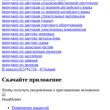
менеджер по закупкам сельскохозяйственной продукции
менеджер по закупкам со знанием английского языка
менеджер по закупкам со знанием китайского языка
менеджер по закупкам строительных материалов
менеджер по закупкам (ткани)
менеджер по закупкам торгового оборудования
менеджер по закупкам электронных компонентов
менеджер по закупке зерновых
менеджер по закупке металлолома
менеджер по закупке сырья
менеджер по запасным частям
менеджер по зарплатным проектам
менеджер по заселению
менеджер по заявкам
менеджер по звонкам
В начало
14
15
16
17
18
...
47
дальше
Скачайте приложение
Чтобы получать уведомления о приглашениях мгновенно
HeadHunter
Размещение вакансий