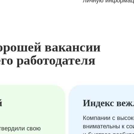
личную информац
орошей вакансии
го работодателя
й
Индекс веж
Компании с высок
внимательны к с
твердили свою