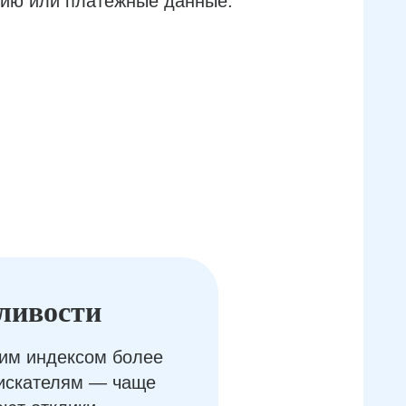
ию или платёжные данные.
ливости
им индексом более
оискателям — чаще