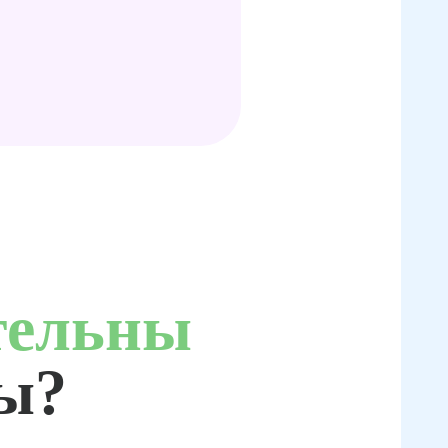
тельны
ты?