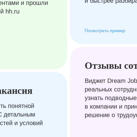
и быстрее разбир
ентами и прошли
й hh.ru
Посмотреть пример
Отзывы со
Виджет Dream Job
акансия
реальных сотрудн
узнать подводные
ть понятной
в компании и при
С детальным
решение о трудоу
стей и условий