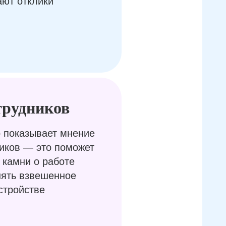
ают отклики
трудников
 показывает мнение
иков — это поможет
 камни о работе
нять взвешенное
стройстве