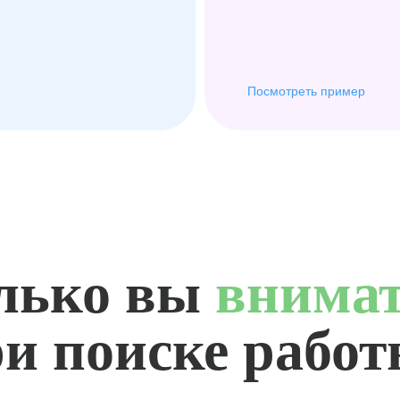
Посмотреть пример
лько вы
внима
и поиске рабо