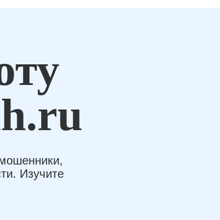
оту
h.ru
-мошенники,
ти. Изучите