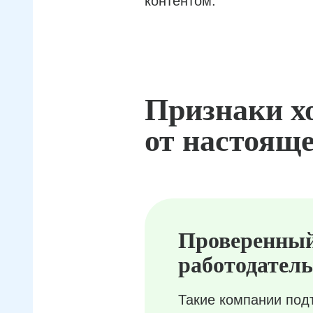
контентом.
Признаки х
от настояще
Проверенны
работодатель
Такие компании под