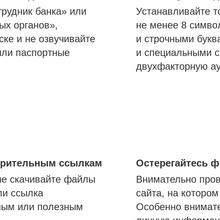
трудник банка» или
Устанавливайте т
ых органов»,
не менее 8 симво
ске и не озвучивайте
и строчными букв
или паспортные
и специальными с
двухфакторную а
озрительным ссылкам
Остерегайтесь 
не скачивайте файлы
Внимательно пров
ли ссылка
сайта, на которо
ным или полезным
Особенно внимате