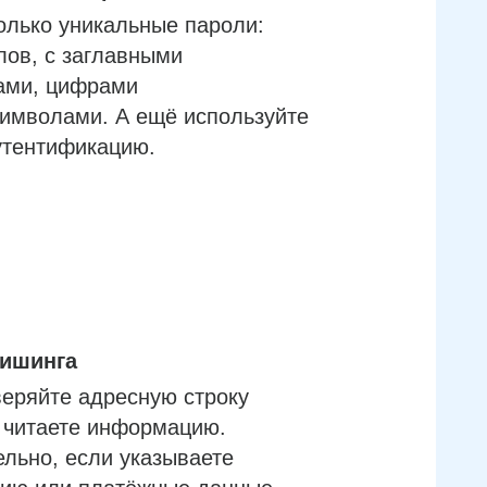
олько уникальные пароли:
лов, с заглавными
ами, цифрами
имволами. А ещё используйте
утентификацию.
фишинга
еряйте адресную строку
м читаете информацию.
льно, если указываете