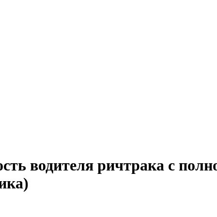
ость водителя ричтрака с полн
ика)