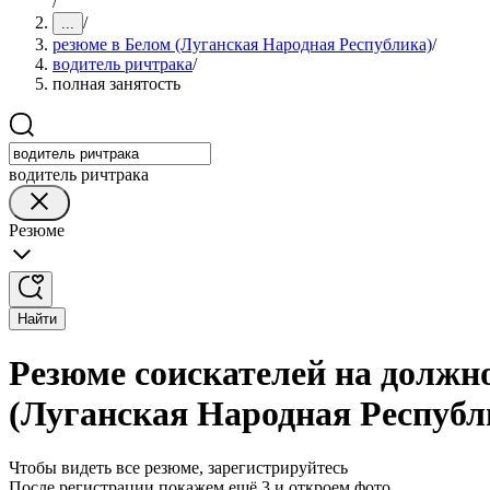
/
/
...
резюме в Белом (Луганская Народная Республика)
/
водитель ричтрака
/
полная занятость
водитель ричтрака
Резюме
Найти
Резюме соискателей на должн
(Луганская Народная Республ
Чтобы видеть все резюме, зарегистрируйтесь
После регистрации покажем ещё 3 и откроем фото