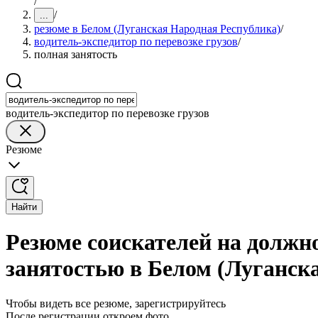
/
/
...
резюме в Белом (Луганская Народная Республика)
/
водитель-экспедитор по перевозке грузов
/
полная занятость
водитель-экспедитор по перевозке грузов
Резюме
Найти
Резюме соискателей на должно
занятостью в Белом (Луганск
Чтобы видеть все резюме, зарегистрируйтесь
После регистрации откроем фото