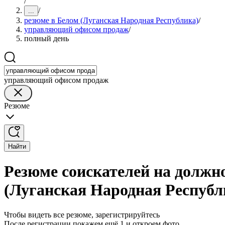
/
/
...
резюме в Белом (Луганская Народная Республика)
/
управляющий офисом продаж
/
полный день
управляющий офисом продаж
Резюме
Найти
Резюме соискателей на должн
(Луганская Народная Республ
Чтобы видеть все резюме, зарегистрируйтесь
После регистрации покажем ещё 1 и откроем фото