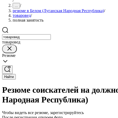
/
/
...
резюме в Белом (Луганская Народная Республика)
/
товаровед
/
полная занятость
товаровед
Резюме
Найти
Резюме соискателей на должно
Народная Республика)
Чтобы видеть все резюме, зарегистрируйтесь
После регистрации откроем фото