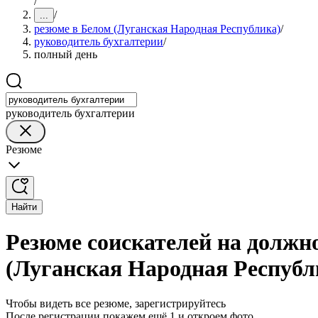
/
/
...
резюме в Белом (Луганская Народная Республика)
/
руководитель бухгалтерии
/
полный день
руководитель бухгалтерии
Резюме
Найти
Резюме соискателей на должн
(Луганская Народная Республ
Чтобы видеть все резюме, зарегистрируйтесь
После регистрации покажем ещё 1 и откроем фото