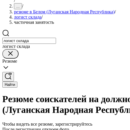
/
/
...
резюме в Белом (Луганская Народная Республика)
/
логист склада
/
частичная занятость
логист склада
Резюме
Найти
Резюме соискателей на должно
(Луганская Народная Республ
Чтобы видеть все резюме, зарегистрируйтесь
После регистрации откроем фото