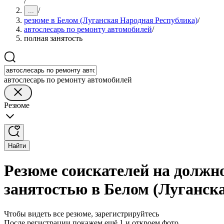
/
/
...
резюме в Белом (Луганская Народная Республика)
/
автослесарь по ремонту автомобилей
/
полная занятость
автослесарь по ремонту автомобилей
Резюме
Найти
Резюме соискателей на должно
занятостью в Белом (Луганск
Чтобы видеть все резюме, зарегистрируйтесь
После регистрации покажем ещё 1 и откроем фото