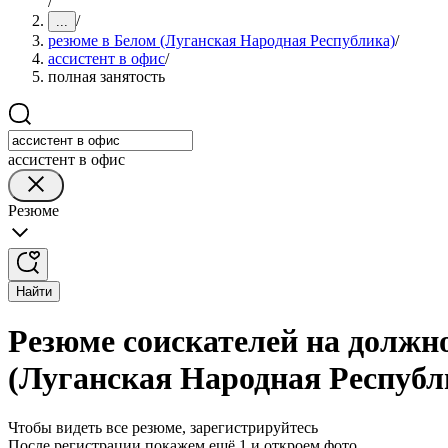
/
/
...
резюме в Белом (Луганская Народная Республика)
/
ассистент в офис
/
полная занятость
ассистент в офис
Резюме
Найти
Резюме соискателей на должно
(Луганская Народная Республ
Чтобы видеть все резюме, зарегистрируйтесь
После регистрации покажем ещё 1 и откроем фото