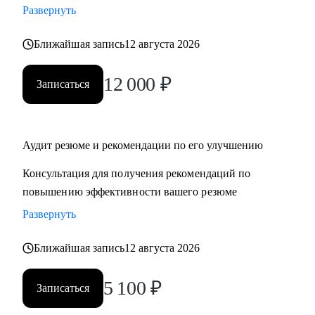
Развернуть
‌‌‌‌‌• избавиться от синдрома самозванца
‌‌‌‌‌• подготовиться к сложному увольнению, справиться со
Ближайшая запись
12 августа 2026
стрессом и выгоранием
12 000
₽
Записаться
Кому могу помочь:
Руководителям среднего и высшего звена
• PR и Маркетинг
• HR
Аудит резюме и рекомендации по его улучшению
• Административный блок
Консультация для получения рекомендаций по
• E-commerce
повышению эффективности вашего резюме
Развернуть
Обращаю внимание, что специализируюсь только на
российском рынке поиска работы.
Ближайшая запись
12 августа 2026
5 100
₽
Записаться