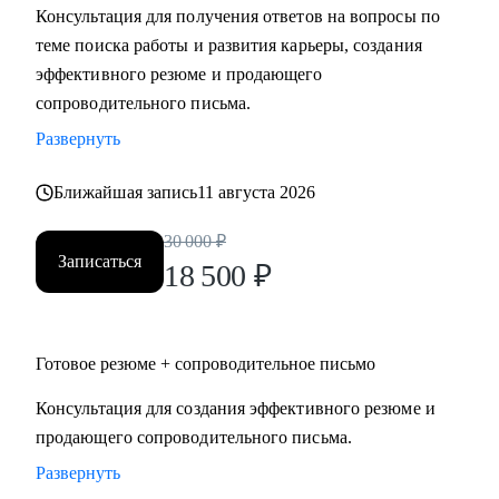
Консультация для получения ответов на вопросы по
Мидл и топ руководители.
теме поиска работы и развития карьеры, создания
• CEO/Генеральный директор
эффективного резюме и продающего
• Операционный директор/Исполнительный директор
сопроводительного письма.
• Коммерческий директор/Директор по продажам
Развернуть
• CFO/ Финансовый директор
• Технический директор
Ближайшая запись
11 августа 2026
• Директор по производству
• ИТ-директор
30 000
₽
• Директор по логистике и закупкам
Записаться
18 500
₽
• Директор по стратегическому развитию
• Директор по качеству
Готовое резюме + сопроводительное письмо
Для своих клиентов я — Карьерный доктор, который
поможет «диагностировать и вылечить» проблемы в
Консультация для создания эффективного резюме и
области профессионального развития: выявить сильные
продающего сопроводительного письма.
стороны и зоны роста, понять личную профессиональную
Развернуть
уникальность, найти оптимальное и актуальное решение, а