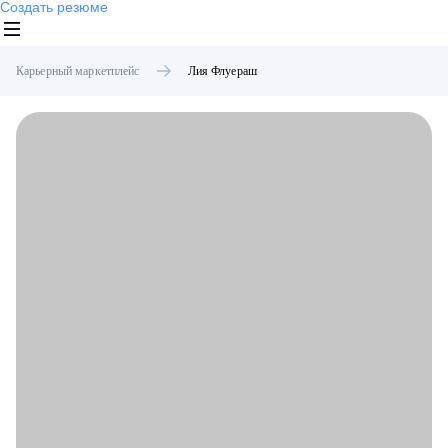
Создать резюме
Карьерный маркетплейс
Лия
Флуераш