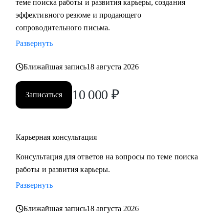
теме поиска работы и развития карьеры, создания
сложные вопросы.
эффективного резюме и продающего
• Анализировать воронку поиска на каждом этапе,
сопроводительного письма.
использовать разные каналы поиска.
Развернуть
Кому могу помочь:
Ближайшая запись
18 августа 2026
Буду полезна специалистам, экспертам, топ-менеджерам
среднего звена
10 000
₽
Записаться
при смене деятельности, перерыве в карьере, в том числе
продолжительный, поиске первой работы в таких сферах
как:
Карьерная консультация
• Административный персонал
• Управление персоналом
Консультация для ответов на вопросы по теме поиска
• Страхование
работы и развития карьеры.
• Продажи / Услуги
Развернуть
• Информационные технологии
Ближайшая запись
18 августа 2026
Мой подход в работе – не делаю за вас, делаю вместе с