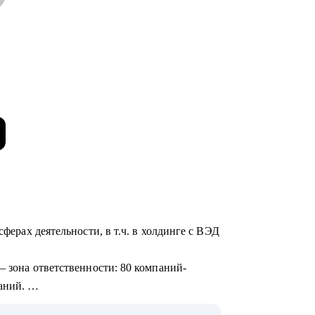
сферах деятельности, в т.ч. в холдинге с ВЭД
— зона ответственности: 80 компаний-
ваний.
ля собственников, финансовых директоров и