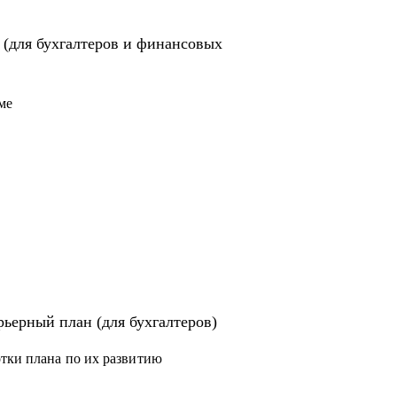
 в профессии.
карьере главбуха.
 (для бухгалтеров и финансовых
ер с привлекательными условиями.
требованным финансовым специалистом.
ме
твенно иной уровень дохода.
м месте".
 и налоговым консультантам.
ьерный план (для бухгалтеров)
отки плана по их развитию