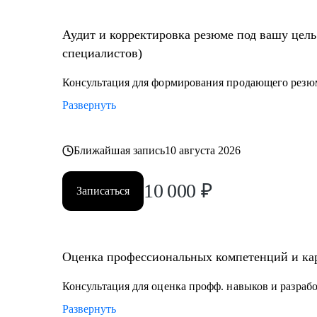
• Найти ваши точки роста для дальнейшего развития
• «Выгоревшему бухгалтеру» поставить новую цель в 
Аудит и корректировка резюме под вашу цель
• Избавиться от страхов и сомнений и получить офф
специалистов)
• Прокачать определенные навыки,чтобы стать вос
Консультация для формирования продающего резю
Кому могу помочь:
Развернуть
• Финансовым директорам, желающим выйти на качес
• Бухгалтерам, которые хотят вырасти до главбуха.
• Главным бухгалтерам, которые "засиделись на одно
Ближайшая запись
10 августа 2026
• Финансовым менеджерам, аналитикам, методологам
10 000
₽
Записаться
Оценка профессиональных компетенций и кар
Консультация для оценка профф. навыков и разраб
Развернуть