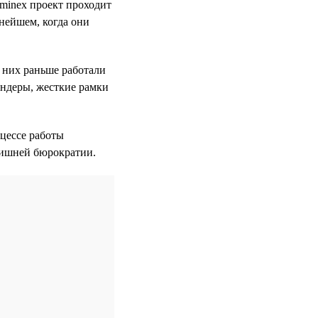
Sminex проект проходит
ьнейшем, когда они
 них раньше работали
ендеры, жесткие рамки
оцессе работы
лишней бюрократии.