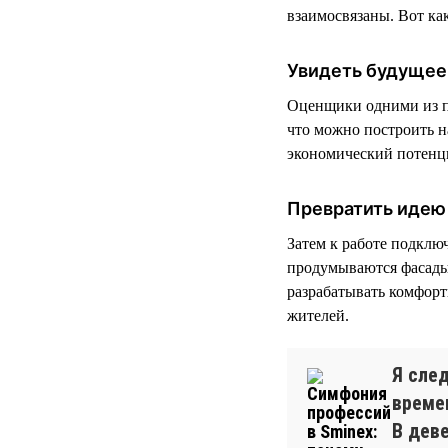
взаимосвязаны. Вот как
Увидеть будущее
Оценщики одними из п
что можно построить на
экономический потенц
Превратить идею 
Затем к работе подклю
продумываются фасады
разрабатывать комфор
жителей.
Я сле
време
В дев