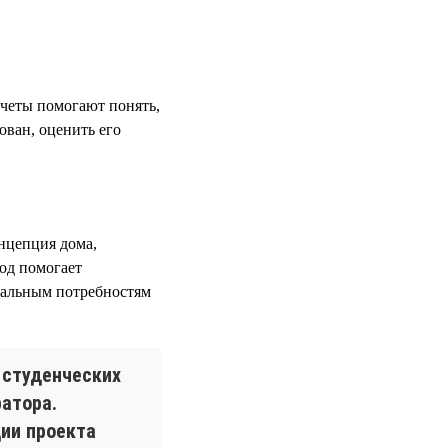
четы помогают понять,
ован, оценить его
онцепция дома,
од помогает
еальным потребностям
 студенческих
атора.
ции проекта