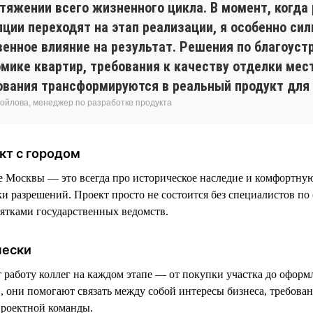
отяжении всего жизненного цикла. В момент, когда
пции переходят на этап реализации, я особенно си
енное влияние на результат. Решения по благоустр
омике квартир, требования к качеству отделки мес
ования трансформируются в реальный продукт для 
ойлова, менеджер по разработке продукта
кт с городом
е Москвы — это всегда про историческое наследие и комфортную
ки разрешений. Проект просто не состоится без специалистов по
сятками государственных ведомств.
чески
аботу коллег на каждом этапе — от покупки участка до оформ
, они помогают связать между собой интересы бизнеса, требован
проектной команды.