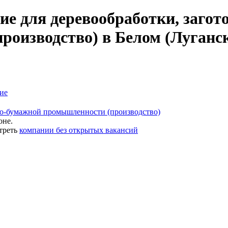
е для деревообработки, загото
оизводство) в Белом (Луганс
ие
зно-бумажной промышленности (производство)
оне.
треть
компании без открытых вакансий