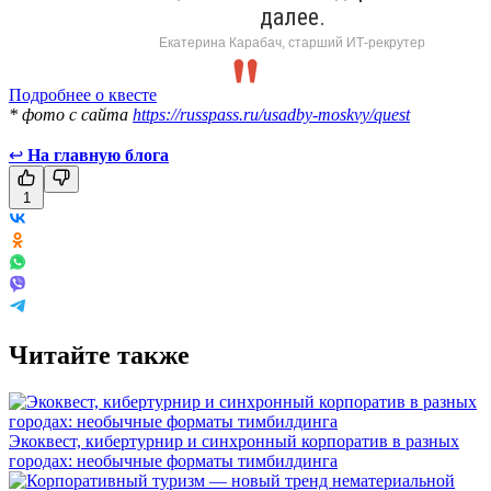
далее.
Екатерина Карабач, старший ИТ-рекрутер
Подробнее о квесте
* фото с сайта
https://russpass.ru/usadby-moskvy/quest
↩
На главную блога
1
Читайте также
Экоквест, кибертурнир и синхронный корпоратив в разных
городах: необычные форматы тимбилдинга