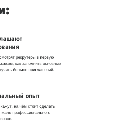
и:
глашают
ования
 смотрят рекрутеры в первую
скажем, как заполнить основные
лучить больше приглашений.
мальный опыт
кажут, на чём стоит сделать
ас мало профессионального
 вовсе.