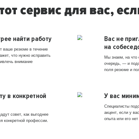
тот сервис для вас, есл
трее найти работу
Вас не при
на собесед
т ваше резюме в течение
ажет, что нужно исправить
Мы знаем, на что
ривлечь внимание
очередь, — и под
поля резюме и по
ту в конкретной
У вас мини
Специалисты подс
акцент, если у в
адут совет, как выгоднее
опыта или его нет
ля конкретной профессии.