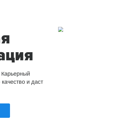
ая
ация
 Карьерный
о качество и даст