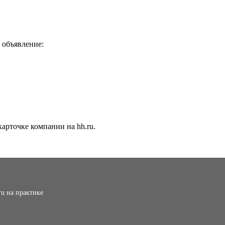
 объявление:
арточке компании на hh.ru.
ru на практике