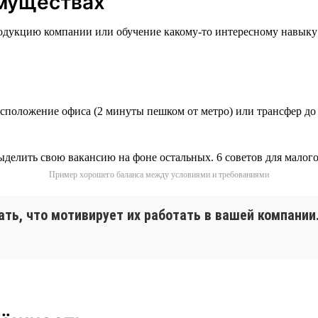
имуществах
родукцию компании или обучение какому-то интересному навыку з
асположение офиса (2 минуты пешком от метро) или трансфер до
Пример хорошего баланса между условиями и требованиями
ать, что мотивирует их работать в вашей компани