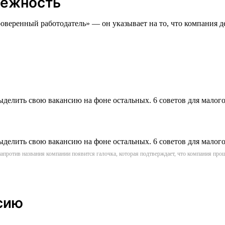
дёжность
оверенный работодатель» — он указывает на то, что компания де
апротив названия компании появится галочка, которая подтверждает, что компания пр
сию