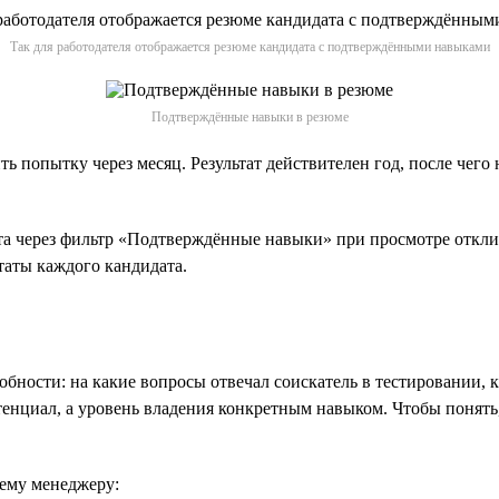
Так для работодателя отображается резюме кандидата с подтверждёнными навыками
Подтверждённые навыки в резюме
ить попытку через месяц. Результат действителен год, после че
 через фильтр «Подтверждённые навыки» при просмотре отклик
таты каждого кандидата.
бности: на какие вопросы отвечал соискатель в тестировании, ка
нциал, а уровень владения конкретным навыком. Чтобы понять, 
ему менеджеру: