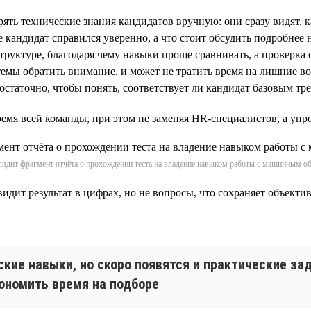
ять технические знания кандидатов вручную: они сразу видят, 
 кандидат справился уверенно, а что стоит обсудить подробнее 
руктуре, благодаря чему навыки проще сравнивать, а проверка 
темы обратить внимание, и может не тратить время на лишние в
достаточно, чтобы понять, соответствует ли кандидат базовым т
емя всей команды, при этом не заменяя HR-специалистов, а упро
лядит фрагмент отчёта о прохождении теста на владение навыком работы с машинным о
видит результат в цифрах, но не вопросы, что сохраняет объект
ские навыки, но скоро появятся и практические за
ономить время на подборе