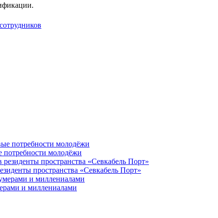
ификации.
 сотрудников
ые потребности молодёжи
резиденты пространства «Севкабель Порт»
мерами и миллениалами