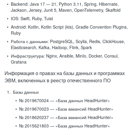
Backend:
Java 17 — 21, Python 3.11, Spring, Hibernate,
Jackson, Jersey, Junit 5, Maven, OpenTelemetry, Skaffold
IOS:
Swift, Ruby, Tuist
Android:
Kotlin, Kotlin Script (kts), Gradle Convention Plugins,
Ruby
Работа с данными:
PostgreSQL, Scylla, Redis, ClickHouse,
Elasticsearch, Kafka, Hadoop, Flink, Spark
Инфраструктура:
Nginx, Ansible, MinIo, Docker, Consul,
Grafana
Информация о правах на базы данных и программах
ЭВМ, включенных в реестр отечественного ПО
Базы данных
№ 2019670024 — «База данных HeadHunter»
№ 2019670023 — «База вакансий HeadHunter»
№ 2018620237 — «База вакансий HeadHunter»
№ 2015621803 — «База данных HeadHunter»