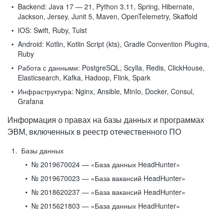
Backend:
Java 17 — 21, Python 3.11, Spring, Hibernate,
Jackson, Jersey, Junit 5, Maven, OpenTelemetry, Skaffold
IOS:
Swift, Ruby, Tuist
Android:
Kotlin, Kotlin Script (kts), Gradle Convention Plugins,
Ruby
Работа с данными:
PostgreSQL, Scylla, Redis, ClickHouse,
Elasticsearch, Kafka, Hadoop, Flink, Spark
Инфраструктура:
Nginx, Ansible, MinIo, Docker, Consul,
Grafana
Информация о правах на базы данных и программах
ЭВМ, включенных в реестр отечественного ПО
Базы данных
№ 2019670024 — «База данных HeadHunter»
№ 2019670023 — «База вакансий HeadHunter»
№ 2018620237 — «База вакансий HeadHunter»
№ 2015621803 — «База данных HeadHunter»