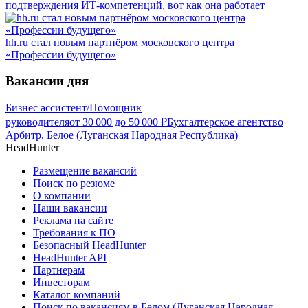
подтверждения ИТ-компетенций, вот как она работает
hh.ru стал новым партнёром московского центра
«Профессии будущего»
Вакансии дня
Бизнес ассистент/Помощник
руководителя
от
30 000
до
50 000
₽
Бухгалтерское агентство
Арбитр, Белое (Луганская Народная Республика)
HeadHunter
Размещение вакансий
Поиск по резюме
О компании
Наши вакансии
Реклама на сайте
Требования к ПО
Безопасный HeadHunter
HeadHunter API
Партнерам
Инвесторам
Каталог компаний
Поиск по вакансиям в Белом (Луганская Народная