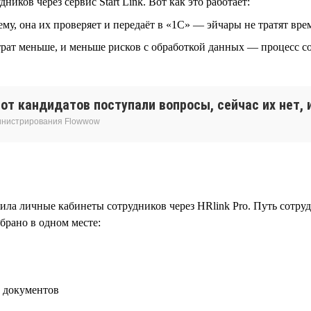
ов через сервис Start Link. Вот как это работает:
у, она их проверяет и передаёт в «1С» — эйчары не тратят вр
рат меньше, и меньше рисков с обработкой данных — процесс со
т кандидатов поступали вопросы, сейчас их нет, и
министрирования Flowwow
ила личные кабинеты сотрудников через HRlink Pro. Путь сотру
брано в одном месте:
х документов