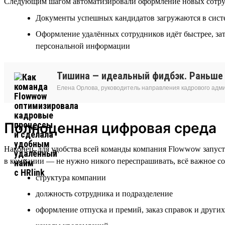
Следующим шагом автоматизировали оформление новых сотрудник
Документы успешных кандидатов загружаются в систем
Оформление удалённых сотрудников идёт быстрее, зат
персональной информации
Тишина — идеальный фидбэк. Раньше о
Елена Орлова, руководитель направления кадрового ад
Полноценная цифровая среда
Наконец, для удобства всей команды компания Flowwow запуст
в компании — не нужно никого переспрашивать, всё важное со
структура компании
должность сотрудника и подразделение
оформление отпуска и премий, заказ справок и други