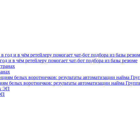
од и в чём ретейлеру помогает чат-бот подбора из базы резюме
ранах
циям белых воротничков: результаты автоматизации найма Груп
ЭП