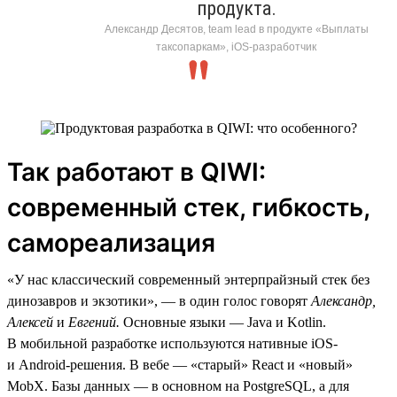
продукта.
Александр Десятов, team lead в продукте «Выплаты
таксопаркам», iOS-разработчик
Так работают в QIWI:
современный стек, гибкость,
самореализация
«У нас классический современный энтерпрайзный стек без
динозавров и экзотики», — в один голос говорят
Александр,
Алексей
и
Евгений.
Основные языки — Java и Kotlin.
В мобильной разработке используются нативные iOS-
и Android-решения. В вебе — «старый» React и «новый»
MobX. Базы данных — в основном на PostgreSQL, а для