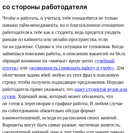
со стороны работодателя
Чтобы и работать, и учиться, тебе понадобятся не только
навыки тайм-менеджмента, но и благосклонное отношение
работодателя к тебе как к студенту, ведь придется уходить
раньше из кабинета или онлайн-пространства, если
ты на удаленке. Однако и эта ситуация не тупиковая. Когда
займешься поисками работы, в описаниях вакансий на hh.ru
обращай внимание на «маячки» вроде цитат
«учебный
отпуск»
или
«возможность совмещать работу и учебу»
. Для
облегчения задачи вбей любую из этих фраз в поисковую
строку, чтобы получить подходящие предложения. Нередко
работодатель прямо указывает, что
ищет студентов вузов или
ссузов
. Хороший знак, который может обозначать, что
он готов к переговорам о графике работы. В любом случае
на собеседовании обязательно обсуди формат
взаимоотношений, исходя из расписания своих занятий.
Варианты могут быть самые разные: частичная занятость,
сокращенный рабочий день в дни учебы или раннее начало