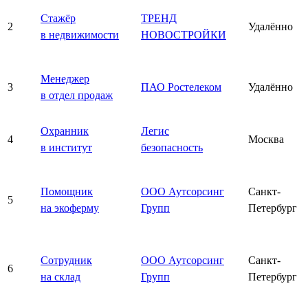
Стажёр
ТРЕНД
2
Удалённо
в недвижимости
НОВОСТРОЙКИ
Менеджер
3
ПАО Ростелеком
Удалённо
в отдел продаж
Охранник
Легис
4
Москва
в институт
безопасность
Помощник
ООО Аутсорсинг
Санкт-
5
на экоферму
Групп
Петербург
Сотрудник
ООО Аутсорсинг
Санкт-
6
на склад
Групп
Петербург