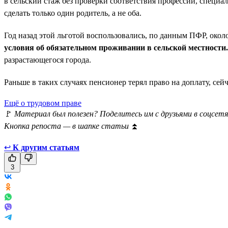
в сельский стаж без проверки соответствия профессии, специал
сделать только один родитель, а не оба.
Год назад этой льготой воспользовались, по данным ПФР, окол
условия об обязательном проживании в сельской местности.
разрастающегося города.
Раньше в таких случаях пенсионер терял право на доплату, се
Ещё о трудовом праве
🚩
Материал был полезен? Поделитесь им с друзьями в соцсетя
Кнопка репоста — в шапке статьи
⏫
↩
К другим статьям
3