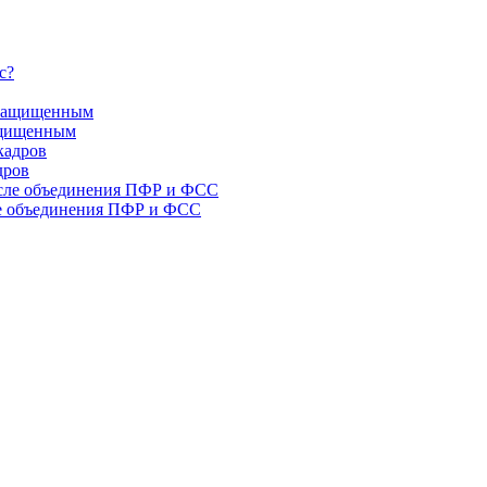
защищенным
дров
ле объединения ПФР и ФСС