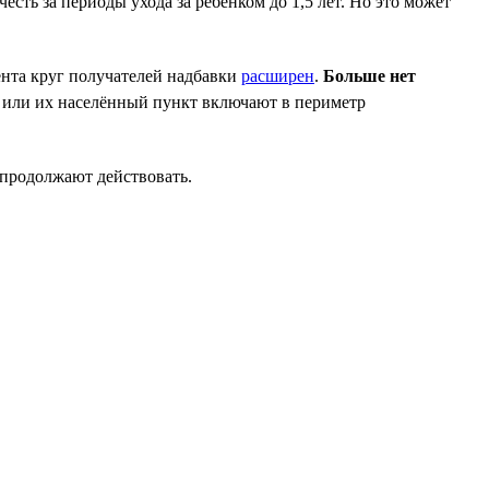
есть за периоды ухода за ребёнком до 1,5 лет. Но это может
дента круг получателей надбавки
расширен
.
Больше нет
 или их населённый пункт включают в периметр
 продолжают действовать.