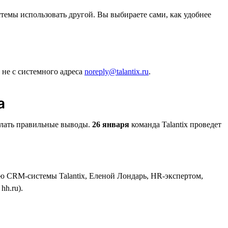
стемы использовать другой. Вы выбираете сами, как удобнее
 не с системного адреса
noreply@talantix.ru
.
а
делать правильные выводы.
26 января
команда Talantix проведет
ю CRM-системы Talantix, Еленой Лондарь, HR-экспертом,
h.ru).