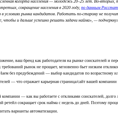
сленная когорта населения — молодежь 20–25 лет. Во-вторых, п
третьих, сокращение населения в 2020 году,
по данным Росстат
в в условиях рынка кандидатов. Работать по-старому не получ
те, чтобы и дальше успешно решать задачи найма», — подчеркну
жение, ваш бренд как работодателя на рынке соискателей и пер
 требований рынок не прощает, мгновенно бьет низким откликом
. Наем без предубеждений — выбор кандидатов по возрастному и
елей — что отражает карьерная страница/сайт вашей компании и 
й компании — как вы работаете с откликами соискателей, долг
ый ретейл сокращает срок найма с недель до дней. Поэтому проц
читать варианты автоматизации.