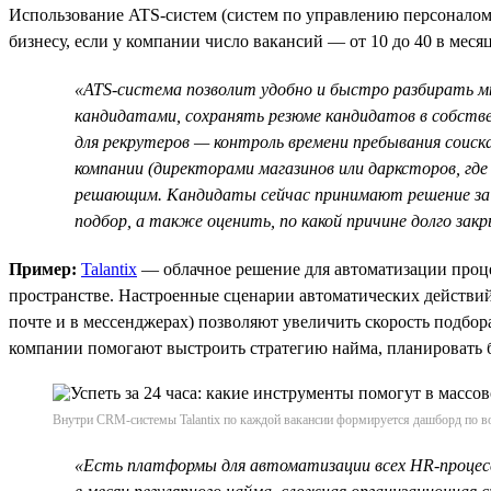
Использование ATS-систем (систем по управлению персоналом
бизнесу, если у компании число вакансий — от 10 до 40 в меся
«ATS-система позволит удобно и быстро разбирать м
кандидатами, сохранять резюме кандидатов в собстве
для рекрутеров — контроль времени пребывания соис
компании (директорами магазинов или дарксторов, гд
решающим. Кандидаты сейчас принимают решение за 
подбор, а также оценить, по какой причине долго за
Пример:
Talantix
— облачное решение для автоматизации проце
пространстве. Настроенные сценарии автоматических действи
почте и в мессенджерах) позволяют увеличить скорость подбор
компании помогают выстроить стратегию найма, планировать б
Внутри CRM-системы Talantix по каждой вакансии формируется дашборд по во
«Есть платформы для автоматизации всех HR-процессо