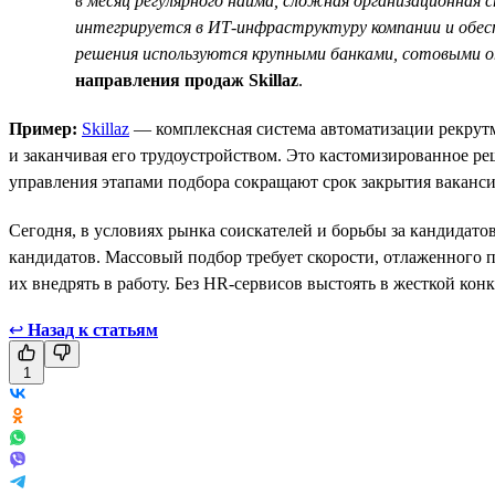
в месяц регулярного найма, сложная организационная 
интегрируется в ИТ-инфраструктуру компании и обесп
решения используются крупными банками, сотовыми 
направления продаж Skillaz
.
Пример:
Skillaz
— комплексная система автоматизации рекрутме
и заканчивая его трудоустройством. Это кастомизированное р
управления этапами подбора сокращают срок закрытия ваканси
Сегодня, в условиях рынка соискателей и борьбы за кандидат
кандидатов. Массовый подбор требует скорости, отлаженного 
их внедрять в работу. Без HR-сервисов выстоять в жесткой кон
↩
Назад к статьям
1