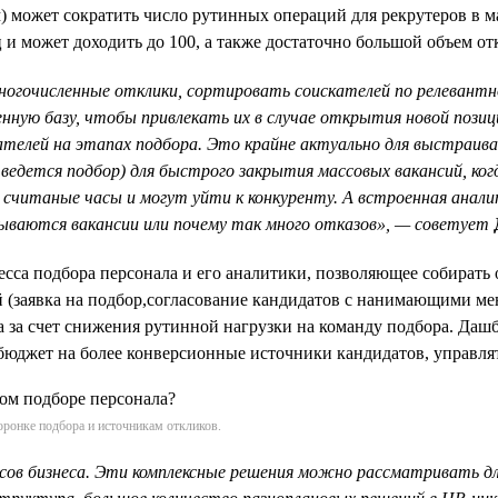
) может сократить число рутинных операций для рекрутеров в 
ц и может доходить до 100, а также достаточно большой объем от
ногочисленные отклики, сортировать соискателей по релевантн
нную базу, чтобы привлекать их в случае открытия новой позиц
кателей на этапах подбора. Это крайне актуально для выстраи
е ведется подбор) для быстрого закрытия массовых вакансий, к
считаные часы и могут уйти к конкуренту. А встроенная анал
крываются вакансии или почему так много отказов», — советует
сса подбора персонала и его аналитики, позволяющее собирать 
й (заявка на подбор,согласование кандидатов с нанимающими м
а за счет снижения рутинной нагрузки на команду подбора. Дашб
юджет на более конверсионные источники кандидатов, управлять
ронке подбора и источникам откликов.
в бизнеса. Эти комплексные решения можно рассматривать для в