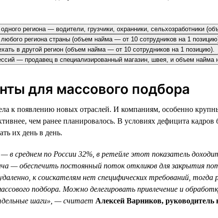
одного региона — водители, грузчики, охранники, сельхозработники (об
з любого региона страны (объем найма — от 10 сотрудников на 1 позицию
ехать в другой регион (объем найма — от 10 сотрудников на 1 позицию).
фессий — продавец в специализированный магазин, швея, и объем найма 
енты для массового подбора
ла к появлению новых отраслей. И компаниям, особенно крупны
ктивнее, чем ранее планировалось. В условиях дефицита кадров
ть их день в день.
— в среднем по России 32%, в ретейле этот показатель доходит
ача — обеспечить постоянный поток откликов для закрытия по
и удаленно, к соискателям нет специфических требований, тогд
массового подбора. Можно делегировать привлечение и обработ
тдельные шаги», — считает
Алексей Варников, руководитель 