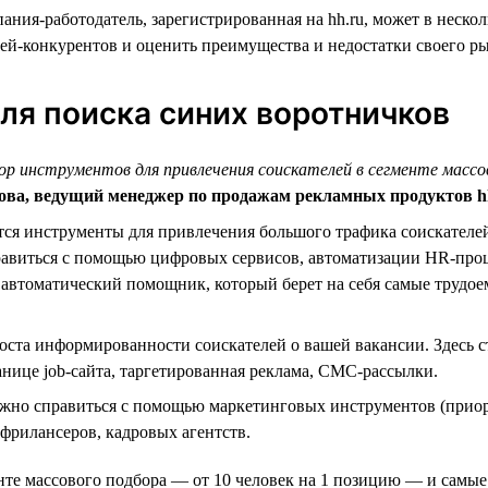
ния-работодатель, зарегистрированная на hh.ru, может в нескол
лей-конкурентов и оценить преимущества и недостатки своего р
ля поиска синих воротничков
р инструментов для привлечения соискателей в сегменте массо
ва, ведущий менеджер по продажам рекламных продуктов h
ся инструменты для привлечения большого трафика соискателей 
равиться с помощью цифровых сервисов, автоматизации HR-проц
автоматический помощник, который берет на себя самые трудо
ста информированности соискателей о вашей вакансии. Здесь 
нице job-сайта, таргетированная реклама, СМС-рассылки.
жно справиться с помощью маркетинговых инструментов (приорит
фрилансеров, кадровых агентств.
енте массового подбора — от 10 человек на 1 позицию — и самы