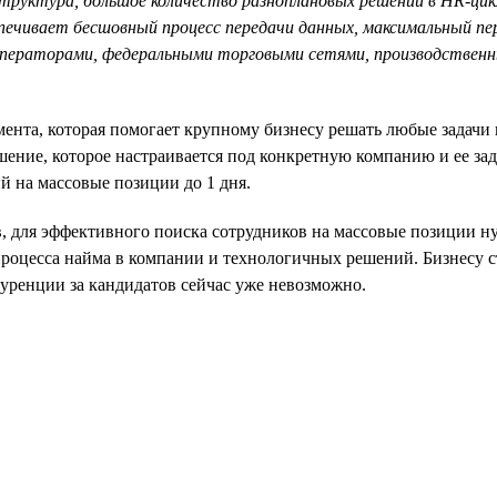
структура, большое количество разноплановых решений в HR-цик
ечивает бесшовный процесс передачи данных, максимальный пер
операторами, федеральными торговыми сетями, производственн
нта, которая помогает крупному бизнесу решать любые задачи п
ешение, которое настраивается под конкретную компанию и ее 
й на массовые позиции до 1 дня.
ов, для эффективного поиска сотрудников на массовые позиции 
процесса найма в компании и технологичных решений. Бизнесу с
куренции за кандидатов сейчас уже невозможно.