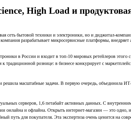
ience, High Load и продуктова
вая сеть бытовой техники и электроники, но и диджитал-компан
: компания разрабатывает микросервисные платформы, внедряет
ктроники в России и входит в топ-10 мировых ретейлеров этого 
м к традиционной рознице: в бизнесе конкурирует с маркетплей
ов и решила масштабные задачи. В первую очередь, объединила И
туальных серверов, 1,6 петабайт активных данных. С внутренн
ии онлайна и офлайна. Открыть интернет-магазин — это одно, 
обный путь для покупателя. Эта экспертиза очень ценится на со