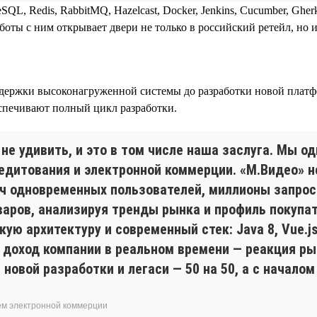
greSQL, Redis, RabbitMQ, Hazelcast, Docker, Jenkins, Cucumber, Ghe
ты с ним открывает двери не только в российский ретейл, но и
ддержки высоконагруженной системы до разработки новой платф
спечивают полный цикл разработки.
не удивить, и это в том числе наша заслуга. Мы 
едитования и электронной коммерции. «М.Видео» н
яч одновременных пользователей, миллионы запро
аров, анализируя тренды рынка и профиль покупат
 архитектуру и современный стек: Java 8, Vue.js /
а доход компании в реальном времени — реакция р
 новой разработки и легаси — 50 на 50, а с начал
ем электронной коммерции