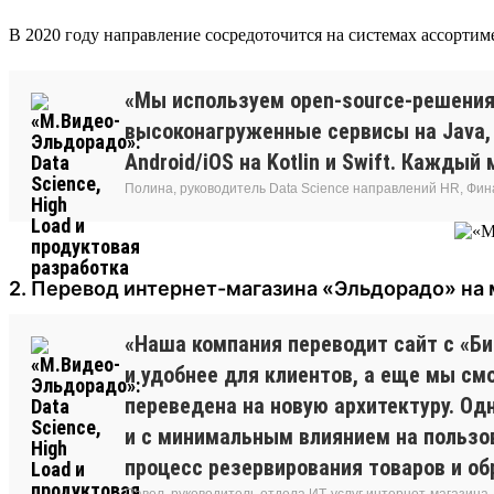
В 2020 году направление сосредоточится на системах ассорти
«Мы используем open-source-решения:
высоконагруженные сервисы на Java,
Android/iOS на Kotlin и Swift. Кажды
Полина, руководитель Data Science направлений HR, Фи
2. Перевод интернет-магазина «Эльдорадо» на
«Наша компания переводит сайт с «Би
и удобнее для клиентов, а еще мы см
переведена на новую архитектуру. Од
и с минимальным влиянием на пользов
процесс резервирования товаров и об
Павел, руководитель отдела ИТ-услуг интернет-магазина