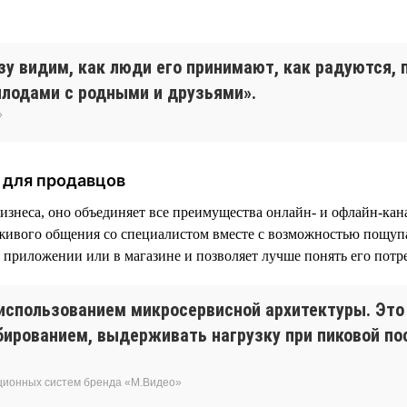
зу видим, как люди его принимают, как радуются,
плодами с родными и друзьями».
»
 для продавцов
неса, оно объединяет все преимущества онлайн- и офлайн-кана
 живого общения со специалистом вместе с возможностью пощупа
в приложении или в магазине и позволяет лучше понять его потр
 использованием микросервисной архитектуры. Это
абированием, выдерживать нагрузку при пиковой п
ционных систем бренда «М.Видео»