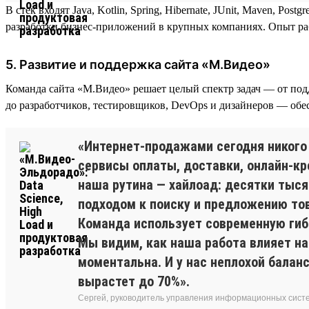
В стек входят Java, Kotlin, Spring, Hibernate, JUnit, Maven, Post
разработки бизнес-приложений в крупных компаниях. Опыт рабо
5. Развитие и поддержка сайта «М.Видео»
Команда сайта «М.Видео» решает целый спектр задач — от по
до разработчиков, тестировщиков, DevOps и дизайнеров — обе
«Интернет-продажами сегодня никого 
сервисы оплаты, доставки, онлайн-кр
наша рутина — хайлоад: десятки тыс
подходом к поиску и предложению тов
Команда использует современную гибкую
Мы видим, как наша работа влияет н
моментальна. И у нас неплохой баланс
вырастет до 70%».
Сергей, руководитель управления информационных сист