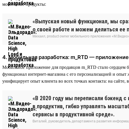
мобильные продукты:
«Выпуская новый функционал, мы сра
о своей работе и можем делиться ее 
Михаил, product owner мобильного приложения «М.Видео
4. Мобильная разработка: m_RTD — приложение
Мобильное приложение для продавцов m_RTD стало сердцем биз
функционал интернет-магазина с его персонализацией и опыт
унифицирует опыт клиента во всех точках контакта: на сайте, 
«В 2020 году мы переписали бэкенд с
в продуктив, гибко управлять масшт
сервисы в продуктивной среде».
Виталий, руководитель департамента развития информа