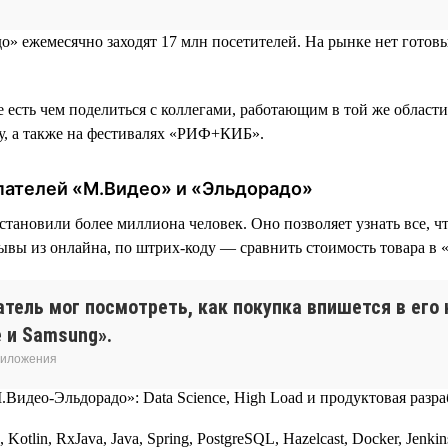
адо» ежемесячно заходят 17 млн посетителей. На рынке нет гот
нде есть чем поделиться с коллегами, работающим в той же обла
оду, а также на фестивалях «РИФ+КИБ».
упателей «М.Видео» и «Эльдорадо»
тановили более миллиона человек. Оно позволяет узнать все, ч
ывы из онлайна, по штрих-коду — сравнить стоимость товара в 
тель мог посмотреть, как покупка впишется в его
e и Samsung».
приложения
otlin, RxJava, Java, Spring, PostgreSQL, Hazelcast, Docker, Jenk