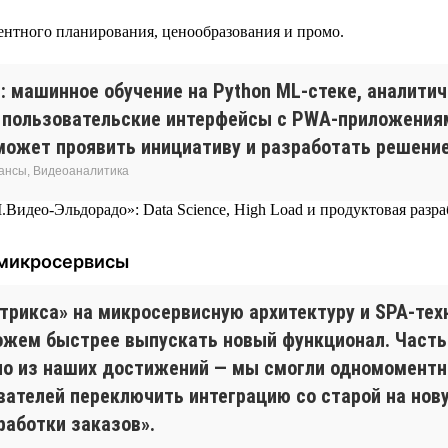
ментного планирования, ценообразования и промо.
 машинное обучение на Python ML-стеке, аналитич
 пользовательские интерфейсы с PWA-приложениям
й может проявить инициативу и разработать решени
нансы, Видеоаналитика
 микросервисы
трикса» на микросервисную архитектуру и SPA-тех
ожем быстрее выпускать новый функционал. Часть
но из наших достижений — мы смогли одномоментно
ателей переключить интеграцию со старой на нову
работки заказов».