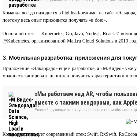
Команда всегда находится в highload-режиме: на сайт «Эльдор
поэтому весь опыт приходится получать «в бою».
Основной стек — Kubernetes, Go, Java, Node.js, React. И кома
@Kubernetes, организованной Mail.ru Cloud Solutions в 2019 г
3. Мобильная разработка: приложения для пок
Приложение «Эльдорадо» еще в разработке, а «М.Видео» уже ус
можно отсканировать ценник и получить характеристики и отз
«Мы работаем над AR, чтобы пользова
вместе с такими вендорами, как Appl
Евгений, руководитель группы по развитию мобильного 
Команда использует современный стек: Swift, RxSwift, RxCocoa, K