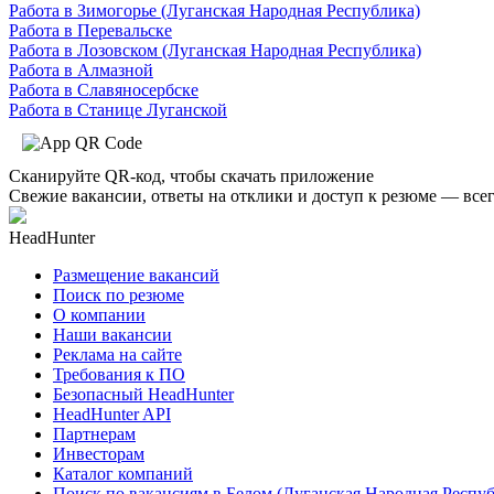
Работа в Зимогорье (Луганская Народная Республика)
Работа в Перевальске
Работа в Лозовском (Луганская Народная Республика)
Работа в Алмазной
Работа в Славяносербске
Работа в Станице Луганской
Сканируйте QR-код, чтобы скачать приложение
Свежие вакансии, ответы на отклики и доступ к резюме — всег
HeadHunter
Размещение вакансий
Поиск по резюме
О компании
Наши вакансии
Реклама на сайте
Требования к ПО
Безопасный HeadHunter
HeadHunter API
Партнерам
Инвесторам
Каталог компаний
Поиск по вакансиям в Белом (Луганская Народная Респу