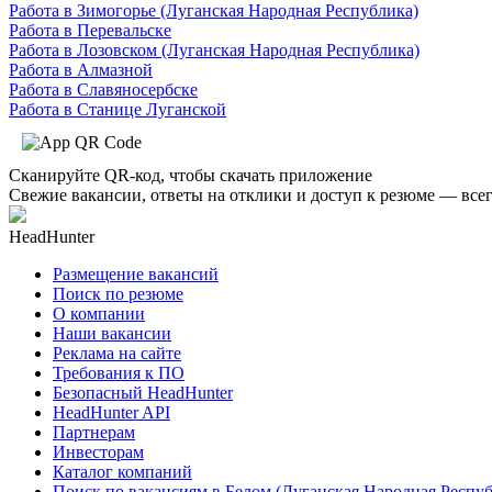
Работа в Зимогорье (Луганская Народная Республика)
Работа в Перевальске
Работа в Лозовском (Луганская Народная Республика)
Работа в Алмазной
Работа в Славяносербске
Работа в Станице Луганской
Сканируйте QR-код, чтобы скачать приложение
Свежие вакансии, ответы на отклики и доступ к резюме — всег
HeadHunter
Размещение вакансий
Поиск по резюме
О компании
Наши вакансии
Реклама на сайте
Требования к ПО
Безопасный HeadHunter
HeadHunter API
Партнерам
Инвесторам
Каталог компаний
Поиск по вакансиям в Белом (Луганская Народная Респу