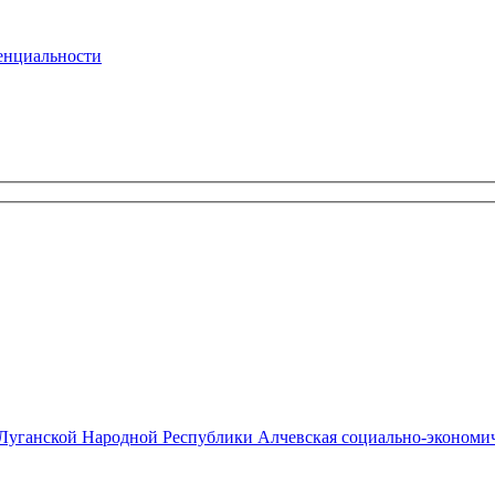
енциальности
 Луганской Народной Республики Алчевская социально-экономич